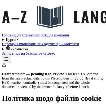
Головна
Для приватних осіб
Для компаній
Курси
Перевірка рівня
Ваша викладачка
Ціни
Контакти
Українська
Записатися на безкоштовне демо
Draft template — pending legal review.
This text is AI-drafted
from the site’s actual data flows. Placeholders in
(legal entity,
{{ }}
KvK number, controller) must be completed and the whole
document reviewed by the owner / a lawyer before launch.
Політика щодо файлів cookie