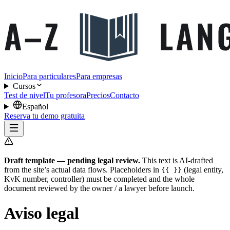
Inicio
Para particulares
Para empresas
Cursos
Test de nivel
Tu profesora
Precios
Contacto
Español
Reserva tu demo gratuita
Draft template — pending legal review.
This text is AI-drafted
from the site’s actual data flows. Placeholders in
(legal entity,
{{ }}
KvK number, controller) must be completed and the whole
document reviewed by the owner / a lawyer before launch.
Aviso legal