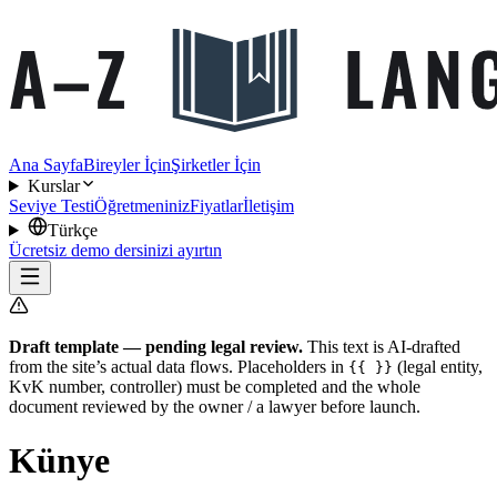
Ana Sayfa
Bireyler İçin
Şirketler İçin
Kurslar
Seviye Testi
Öğretmeniniz
Fiyatlar
İletişim
Türkçe
Ücretsiz demo dersinizi ayırtın
Draft template — pending legal review.
This text is AI-drafted
from the site’s actual data flows. Placeholders in
(legal entity,
{{ }}
KvK number, controller) must be completed and the whole
document reviewed by the owner / a lawyer before launch.
Künye