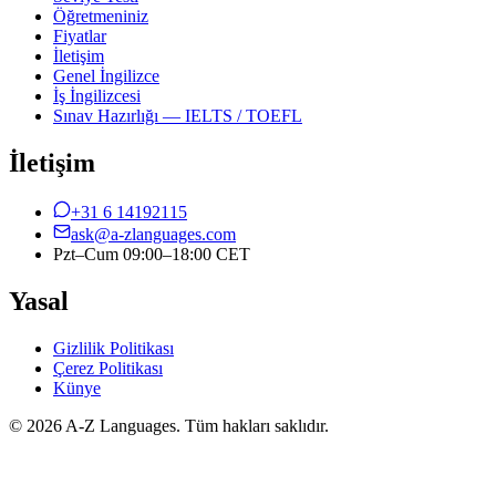
Öğretmeniniz
Fiyatlar
İletişim
Genel İngilizce
İş İngilizcesi
Sınav Hazırlığı — IELTS / TOEFL
İletişim
+31 6 14192115
ask@a-zlanguages.com
Pzt–Cum 09:00–18:00 CET
Yasal
Gizlilik Politikası
Çerez Politikası
Künye
© 2026 A-Z Languages. Tüm hakları saklıdır.