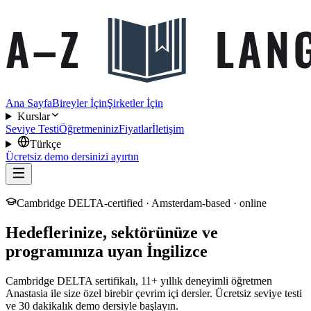
Ana Sayfa
Bireyler İçin
Şirketler İçin
Kurslar
Seviye Testi
Öğretmeniniz
Fiyatlar
İletişim
Türkçe
Ücretsiz demo dersinizi ayırtın
Cambridge DELTA-certified · Amsterdam-based · online
Hedeflerinize, sektörünüze ve
programınıza uyan İngilizce
Cambridge DELTA sertifikalı, 11+ yıllık deneyimli öğretmen
Anastasia ile size özel birebir çevrim içi dersler. Ücretsiz seviye testi
ve 30 dakikalık demo dersiyle başlayın.