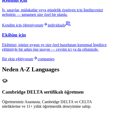
Kendim için
İş, sınavlar, mülakatlar veya gündelik özgüven için İngilizcenizi
geliştirin — tamamen size özel bir planla.
Kendim için öğreniyorum
individuals
Ekibim için
Ekibinizi, işinize uygun ve size özel hazırlanan kurumsal İngilizce
eğitimiyle bir adım öne taşıyın — çevrim içi ya da ofisinizde.
Bir ekip eğitiyorum
companies
Neden A-Z Languages
Cambridge DELTA sertifikalı öğretmen
Öğretmeniniz Anastasia, Cambridge DELTA ve CELTA
niteliklerine ve 11+ yıllık öğretmenlik deneyimine sahip.