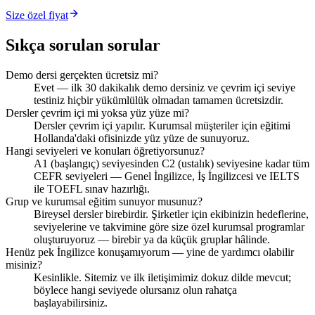
Size özel fiyat
Sıkça sorulan sorular
Demo dersi gerçekten ücretsiz mi?
Evet — ilk 30 dakikalık demo dersiniz ve çevrim içi seviye
testiniz hiçbir yükümlülük olmadan tamamen ücretsizdir.
Dersler çevrim içi mi yoksa yüz yüze mi?
Dersler çevrim içi yapılır. Kurumsal müşteriler için eğitimi
Hollanda'daki ofisinizde yüz yüze de sunuyoruz.
Hangi seviyeleri ve konuları öğretiyorsunuz?
A1 (başlangıç) seviyesinden C2 (ustalık) seviyesine kadar tüm
CEFR seviyeleri — Genel İngilizce, İş İngilizcesi ve IELTS
ile TOEFL sınav hazırlığı.
Grup ve kurumsal eğitim sunuyor musunuz?
Bireysel dersler birebirdir. Şirketler için ekibinizin hedeflerine,
seviyelerine ve takvimine göre size özel kurumsal programlar
oluşturuyoruz — birebir ya da küçük gruplar hâlinde.
Henüz pek İngilizce konuşamıyorum — yine de yardımcı olabilir
misiniz?
Kesinlikle. Sitemiz ve ilk iletişimimiz dokuz dilde mevcut;
böylece hangi seviyede olursanız olun rahatça
başlayabilirsiniz.