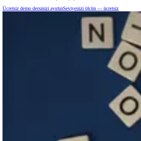
Ücretsiz demo dersinizi ayırtın
Seviyenizi ölçün — ücretsiz