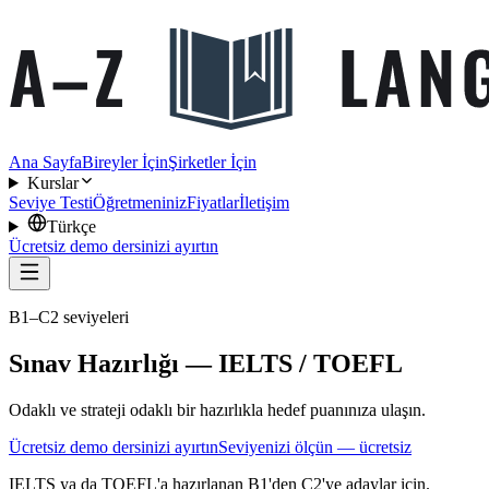
Ana Sayfa
Bireyler İçin
Şirketler İçin
Kurslar
Seviye Testi
Öğretmeniniz
Fiyatlar
İletişim
Türkçe
Ücretsiz demo dersinizi ayırtın
B1–C2 seviyeleri
Sınav Hazırlığı — IELTS / TOEFL
Odaklı ve strateji odaklı bir hazırlıkla hedef puanınıza ulaşın.
Ücretsiz demo dersinizi ayırtın
Seviyenizi ölçün — ücretsiz
IELTS ya da TOEFL'a hazırlanan B1'den C2'ye adaylar için.