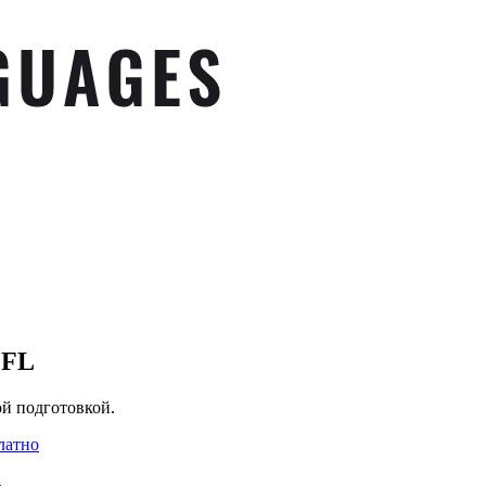
EFL
ой подготовкой.
латно
.