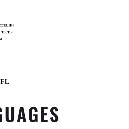
 секции
 тесты
а
EFL