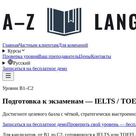
Главная
Частным клиентам
Для компаний
Курсы
Проверка уровня
Ваш преподаватель
Цены
Контакты
Русский
Записаться на бесплатное демо
Уровни B1–C2
Подготовка к экзаменам — IELTS / TO
Достигните целевого балла с чёткой, стратегически выстроенн
Записаться на бесплатное демо
Проверить свой уровень — бесп
Для кандидатов, от B1 до C2, готовящихся к IELTS или TOEFL